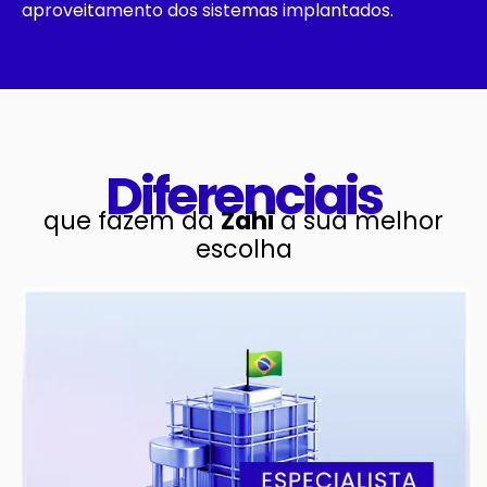
aproveitamento dos sistemas implantados.
Diferenciais
que fazem da
Zahi
a sua melhor
escolha