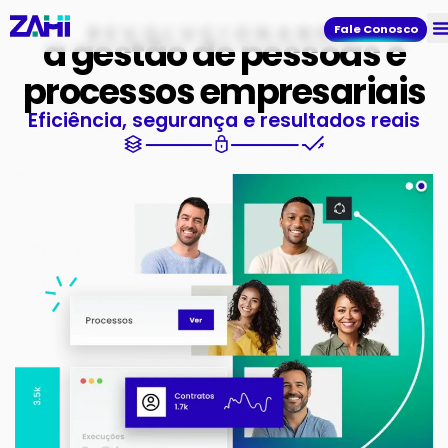
REVOLUCIONANDO
Fale Conosco
a gestão de pessoas e
processos empresariais
Eficiência, segurança e resultados reais