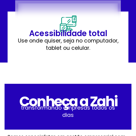
Acessibilidade total
Use onde quiser, seja no computador,
tablet ou celular.
Conheça a Zahi
transformando empresas todos os
dias