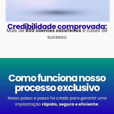
Credibilidade comprovada:
Mais de
800 clientes satisfeitos
e cases de
sucesso.
Como funciona nosso
processo exclusivo
Nosso passo a passo foi criado para garantir uma
implantação
rápida, segura e eficiente: