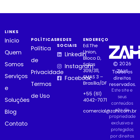
LINKS
POLÍTICAS
REDES
ENDEREÇO
Início
Ed.The
SOCIAIS
Política
Quem
Union,
LinkedIn
Bloco D,
de
© 2026
Somos
Salas
Instagram
309/311,
ZAHI
Privacidade
Todos os
Serviços
SMAS 3 –
Facebook
direitos
Brasília/DF
Termos
reservados.
e
Este site e
+55 (61)
de Uso
seus
Soluções
4042-7071
conteúdos
são de
comercial@zahi.com.br
Blog
propriedade
Contato
exclusiva e
protegidos
por direitos