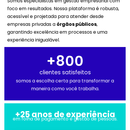
Somos especialistas em gestão empresarial com
foco em resultados. Nossa plataforma é robusta,
acessível e projetada para atender desde
empresas privadas a
órgãos públicos
,
garantindo excelência em processos e uma
experiência inigualável.
+
800
clientes satisfeitos
somos a escolha certa para transformar a
maneira como você trabalha.
+25 anos de experiência
em folha de pagamento e gestão de pessoas.