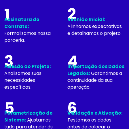
1
2
Assinatura do
Reunião Inicial:
Contrato:
Alinhamos expectativas
Formalizamos nossa
e detalhamos o projeto.
parceria.
3
4
Adesão ao Projeto:
Importação dos Dados
Analisamos suas
Legados:
Garantimos a
necessidades
continuidade da sua
específicas.
operação.
5
6
Parametrização do
Validação e Ativação:
Sistema:
Ajustamos
Testamos os dados
tudo para atender às
antes de colocar o