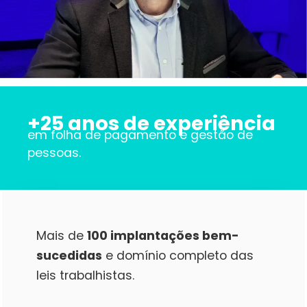
+25 anos de experiência
em folha de pagamento e gestão de
pessoas.
Mais de
100 implantações bem-
sucedidas
e domínio completo das
leis trabalhistas.