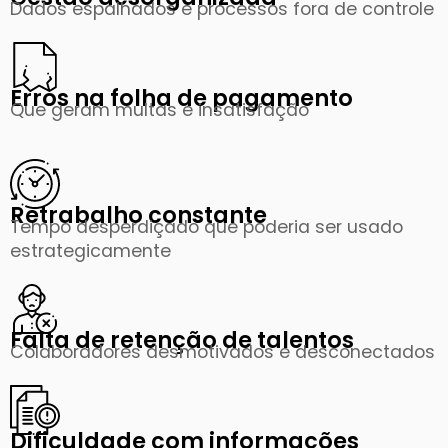
Dados espalhados e processos fora de controle
Erros na folha de pagamento
Que geram multas e insatisfação
Retrabalho constante
Tempo desperdiçado que poderia ser usado
estrategicamente
Falta de retenção de talentos
Colaboradores desmotivados e desconectados
Dificuldade com informações