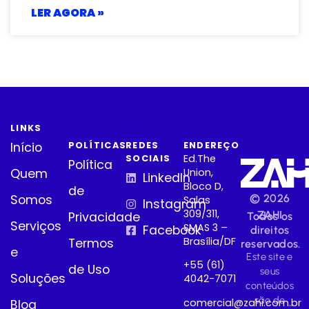
LER AGORA »
LINKS
POLÍTICAS
REDES
ENDEREÇO
Início
Ed.The
SOCIAIS
Política
Quem
Union,
LinkedIn
Bloco D,
de
© 2026
Somos
Salas
Instagram
309/311,
ZAHI
Privacidade
Todos os
Serviços
SMAS 3 –
Facebook
direitos
Brasília/DF
Termos
reservados.
e
Este site e
+55 (61)
de Uso
seus
Soluções
4042-7071
conteúdos
são de
comercial@zahi.com.br
Blog